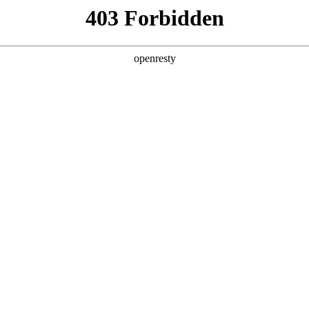
您需要什么帮助？
请填写您的相关情况，我们将及时联系您反馈处
*
公司
*
姓名
*
电话